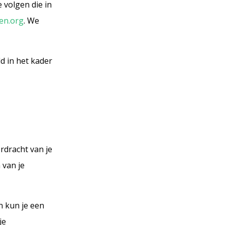
e volgen die in
en.org
. We
d in het kader
rdracht van je
 van je
n kun je een
je