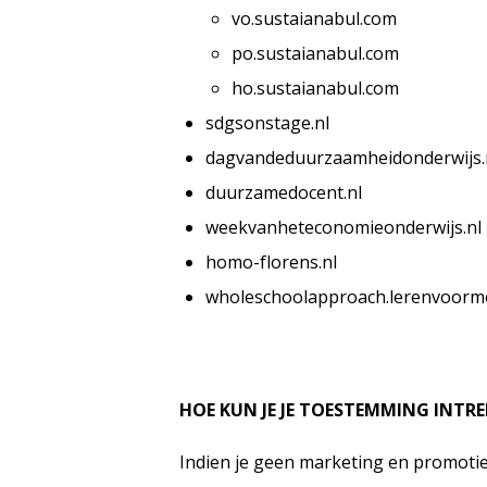
vo.sustaianabul.com
po.sustaianabul.com
ho.sustaianabul.com
sdgsonstage.nl
dagvandeduurzaamheidonderwijs.
duurzamedocent.nl
weekvanheteconomieonderwijs.nl
homo-florens.nl
wholeschoolapproach.lerenvoorm
HOE KUN JE JE TOESTEMMING INTR
Indien je geen marketing en promoti