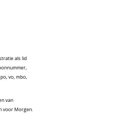
ratie als lid
efoonnummer,
(po, vo, mbo,
en van
en voor Morgen.