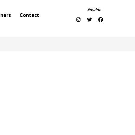
#dvddo
tners
Contact