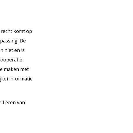
erecht komt op
epassing. De
n niet en is
Coöperatie
 te maken met
jke) informatie
e Leren van