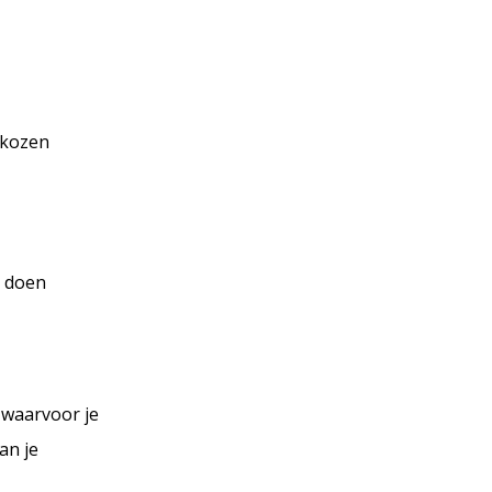
ekozen
e doen
 waarvoor je
an je